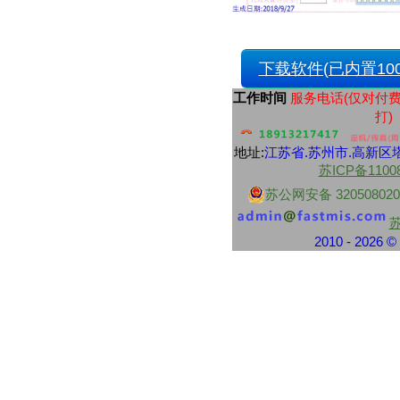
财付通
中央资金往来结算票据
交通银行
交通银行现金解款单
下载软件(已内置100
浦东发展银行
上海浦东发展银行进账单
工作时间
服务电话(仅对付
上海浦东发展银行现金解款单
打)
上海浦东发展银行转帐支票
中信银行
地址:
江苏省.
苏州市
.高新区塔
中信银行转账支票
苏ICP备1100
中信银行电汇凭证
中信银行进账单
苏公网安备 320508020
中信银行转账支票
民生银行
民生银行现金支票
2010 - 2026
民生银行现金缴款单
民生银行进帐单
江苏地区性银行
江南农村商业银行现金支票
江南农村商业银行转账支票
南京银行业务结算书
苏州银行现金支票
苏州银行转账支票
南京银行现金支票
紫金农商银行现金支票