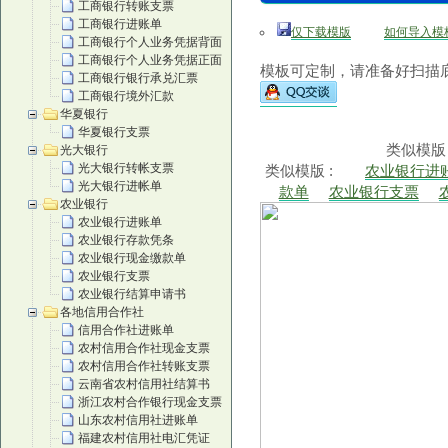
工商银行转账支票
工商银行进账单
仅下载模版
如何导入模
工商银行个人业务凭据背面
工商银行个人业务凭据正面
模板可定制，请准备好扫描底
工商银行银行承兑汇票
工商银行境外汇款
华夏银行
华夏银行支票
类似模版
光大银行
光大银行转帐支票
类似模版 :
农业银行进
光大银行进帐单
款单
农业银行支票
农业银行
农业银行进账单
农业银行存款凭条
农业银行现金缴款单
农业银行支票
农业银行结算申请书
各地信用合作社
信用合作社进账单
农村信用合作社现金支票
农村信用合作社转账支票
云南省农村信用社结算书
浙江农村合作银行现金支票
山东农村信用社进账单
福建农村信用社电汇凭证