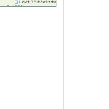
江西农村信用社结算业务申请书
中国银行
中国银行进账单
中国银行现金支票正面
中国银行现金支票背面
中国银行转账支票正面
中国银行转账支票背面
中国银行现金缴款单
中国银行苏州灵活就业人员缴纳社会保费
邮政储蓄银行
邮政电汇凭证
邮政储蓄汇款单
邮政储蓄银行转账凭据
邮政储蓄银行转账凭据背面
邮政储蓄银行现金支票
邮政汇款
邮政背面
招商银行
招行进账单
招行现金单
地区性银行
北京农商银行结算业务申请书
北京农商银行进账单
北京农商银行转账支票
富滇银行进账单