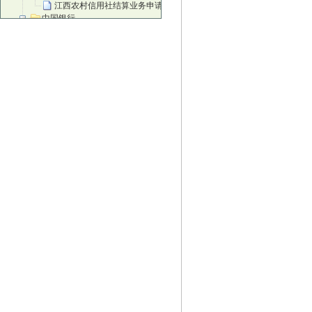
江西农村信用社结算业务申请书
中国银行
中国银行进账单
中国银行现金支票正面
中国银行现金支票背面
中国银行转账支票正面
中国银行转账支票背面
中国银行现金缴款单
中国银行苏州灵活就业人员缴纳社会保费
邮政储蓄银行
邮政电汇凭证
邮政储蓄汇款单
邮政储蓄银行转账凭据
邮政储蓄银行转账凭据背面
邮政储蓄银行现金支票
邮政汇款
邮政背面
招商银行
招行进账单
招行现金单
地区性银行
北京农商银行结算业务申请书
北京农商银行进账单
北京农商银行转账支票
富滇银行进账单