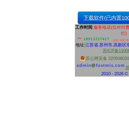
财付通
中央资金往来结算票据
交通银行
下载软件(已内置100
交通银行现金解款单
浦东发展银行
工作时间
服务电话(仅对付
上海浦东发展银行进账单
打)
上海浦东发展银行现金解款单
上海浦东发展银行转帐支票
地址:
江苏省.
苏州市
.高新区塔
中信银行
中信银行转账支票
苏ICP备1100
中信银行电汇凭证
苏公网安备 320508020
中信银行进账单
中信银行转账支票
民生银行
2010 - 2026
民生银行现金支票
民生银行现金缴款单
民生银行进帐单
江苏地区性银行
江南农村商业银行现金支票
江南农村商业银行转账支票
南京银行业务结算书
苏州银行现金支票
苏州银行转账支票
南京银行现金支票
紫金农商银行现金支票