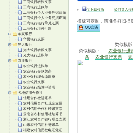
工商银行转账支票
工商银行进账单
仅下载模版
如何导入模
工商银行个人业务凭据背面
工商银行个人业务凭据正面
模板可定制，请准备好扫描底
工商银行银行承兑汇票
工商银行境外汇款
华夏银行
华夏银行支票
类似模版
光大银行
光大银行转帐支票
类似模版 :
农业银行进
光大银行进帐单
条
农业银行支票
农
农业银行
农业银行进账单
农业银行存款凭条
农业银行现金缴款单
农业银行支票
农业银行结算申请书
各地信用合作社
信用合作社进账单
农村信用合作社现金支票
农村信用合作社转账支票
云南省农村信用社结算书
浙江农村合作银行现金支票
山东农村信用社进账单
福建农村信用社电汇凭证