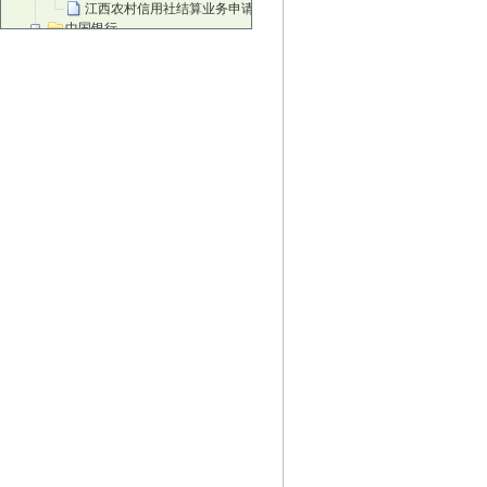
江西农村信用社结算业务申请书
中国银行
中国银行进账单
中国银行现金支票正面
中国银行现金支票背面
中国银行转账支票正面
中国银行转账支票背面
中国银行现金缴款单
中国银行苏州灵活就业人员缴纳社会保费
邮政储蓄银行
邮政电汇凭证
邮政储蓄汇款单
邮政储蓄银行转账凭据
邮政储蓄银行转账凭据背面
邮政储蓄银行现金支票
邮政汇款
邮政背面
招商银行
招行进账单
招行现金单
地区性银行
北京农商银行结算业务申请书
北京农商银行进账单
北京农商银行转账支票
富滇银行进账单