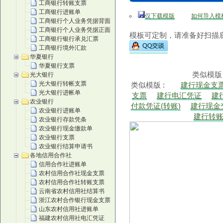
工商银行转账支票
工商银行进账单
仅下载模版
如何导入模
工商银行个人业务凭据背面
工商银行个人业务凭据正面
模板可定制，请准备好扫描底
工商银行银行承兑汇票
工商银行境外汇款
华夏银行
华夏银行支票
类似模版
光大银行
光大银行转帐支票
类似模版 :
建行现金支
光大银行进帐单
支票
建行电汇凭证
建
农业银行
付款凭证(转账)
建行现金
农业银行进账单
建行转
农业银行存款凭条
农业银行现金缴款单
农业银行支票
农业银行结算申请书
各地信用合作社
信用合作社进账单
农村信用合作社现金支票
农村信用合作社转账支票
云南省农村信用社结算书
浙江农村合作银行现金支票
山东农村信用社进账单
福建农村信用社电汇凭证