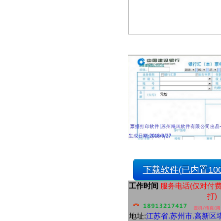
富滇银行现金支票
富滇银行转账支票
湖南浏阳农村商业银行现金缴款单
上海农村商业银行电汇凭证
深圳农村商业银行支票
深圳平安银行支票
珠海市商业银行支票
北京农商银行结算业务申请书
北京农商银行进账单
北京农商银行支票
北京农商银行支票1
洛阳银行进账单
洛阳银行现金支票
洛阳银行转帐支票
南海农村商业银行支票
黄河农村商业银行电汇凭证
宁夏银行电汇凭证
宁夏银行进账单
宁夏银行转帐支票
下载软件(已内置100
河北银行现金支票
珠海华润银行现金支票
工作时间
服务电话(仅对付
通用模板
打)
银行进账单2
通用进账单
地址:
江苏省.
苏州市
.高新区塔
速汇通