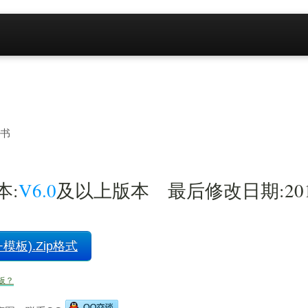
书
:
V6.0
及以上版本 最后修改日期:
2
模板).Zip格式
板？