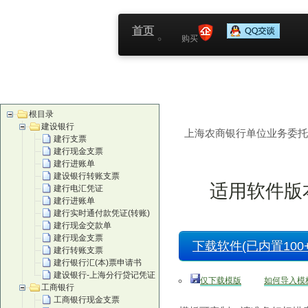
首页
购买
根目录
建设银行
上海农商银行单位业务委托
建行支票
建行现金支票
建行进账单
建设银行转账支票
适用软件版本
建行电汇凭证
建行进账单
建行实时通付款凭证(转账)
建行现金交款单
建行现金支票
下载软件(已内置100+
建行转账支票
建行银行汇(本)票申请书
建设银行-上海分行贷记凭证
仅下载模版
如何导入模
工商银行
工商银行现金支票