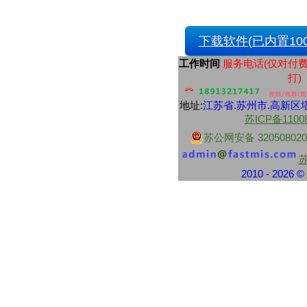
财付通
中央资金往来结算票据
交通银行
下载软件(已内置100
交通银行现金解款单
浦东发展银行
工作时间
服务电话(仅对付
上海浦东发展银行进账单
打)
上海浦东发展银行现金解款单
上海浦东发展银行转帐支票
地址:
江苏省.
苏州市
.高新区塔
中信银行
苏ICP备1100
中信银行转账支票
中信银行电汇凭证
苏公网安备 320508020
中信银行进账单
中信银行转账支票
民生银行
2010 - 2026
民生银行现金支票
民生银行现金缴款单
民生银行进帐单
江苏地区性银行
江南农村商业银行现金支票
江南农村商业银行转账支票
南京银行业务结算书
苏州银行现金支票
苏州银行转账支票
南京银行现金支票
紫金农商银行现金支票