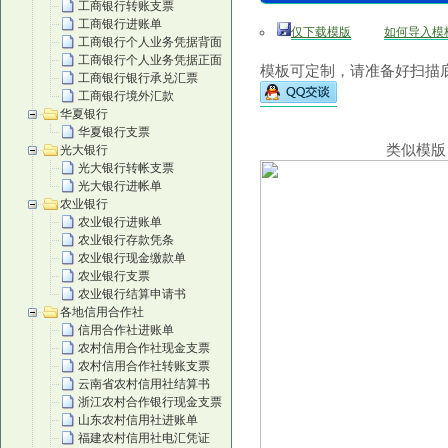
工商银行转账支票
工商银行进账单
仅下载模版
如何导入模
工商银行个人业务凭据背面
工商银行个人业务凭据正面
模板可定制，请准备好扫描底
工商银行银行承兑汇票
工商银行境外汇款
华夏银行
华夏银行支票
类似模版
光大银行
光大银行转帐支票
光大银行进帐单
农业银行
农业银行进账单
农业银行存款凭条
农业银行现金缴款单
农业银行支票
农业银行结算申请书
各地信用合作社
信用合作社进账单
农村信用合作社现金支票
农村信用合作社转账支票
云南省农村信用社结算书
浙江农村合作银行现金支票
山东农村信用社进账单
福建农村信用社电汇凭证