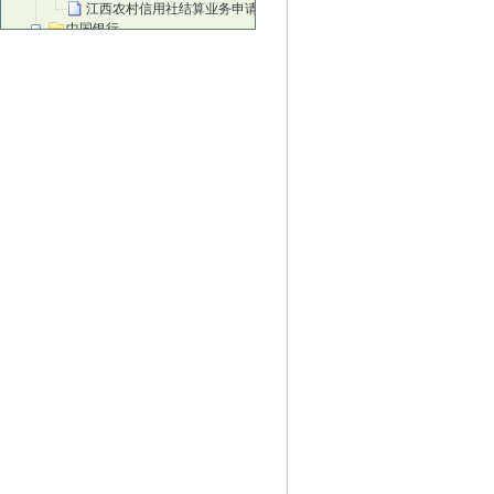
江西农村信用社结算业务申请书
中国银行
中国银行进账单
中国银行现金支票正面
中国银行现金支票背面
中国银行转账支票正面
中国银行转账支票背面
中国银行现金缴款单
中国银行苏州灵活就业人员缴纳社会保费
邮政储蓄银行
邮政电汇凭证
邮政储蓄汇款单
邮政储蓄银行转账凭据
邮政储蓄银行转账凭据背面
邮政储蓄银行现金支票
邮政汇款
邮政背面
招商银行
招行进账单
招行现金单
地区性银行
北京农商银行结算业务申请书
北京农商银行进账单
北京农商银行转账支票
富滇银行进账单