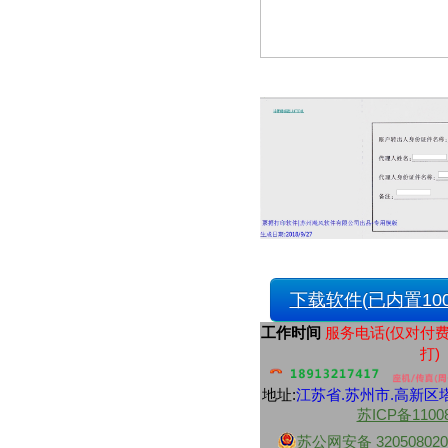
财付通
中央资金往来结算票据
交通银行
交通银行现金解款单
浦东发展银行
上海浦东发展银行进账单
上海浦东发展银行现金解款单
上海浦东发展银行转帐支票
中信银行
中信银行转账支票
中信银行电汇凭证
中信银行进账单
中信银行转账支票
民生银行
民生银行现金支票
民生银行现金缴款单
下载软件(已内置100
民生银行进帐单
江苏地区性银行
工作时间
服务电话(仅对付
江南农村商业银行现金支票
打)
江南农村商业银行转账支票
南京银行业务结算书
苏州银行现金支票
地址:
江苏省.
苏州市
.高新区塔
苏州银行转账支票
苏ICP备1100
南京银行现金支票
苏公网安备 320508020
紫金农商银行现金支票