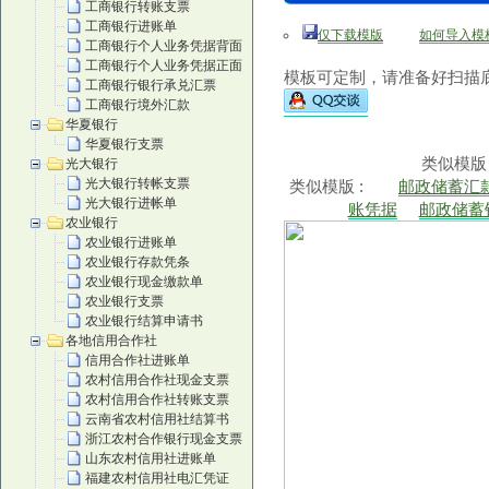
工商银行转账支票
工商银行进账单
仅下载模版
如何导入模
工商银行个人业务凭据背面
工商银行个人业务凭据正面
模板可定制，请准备好扫描底
工商银行银行承兑汇票
工商银行境外汇款
华夏银行
华夏银行支票
类似模版
光大银行
光大银行转帐支票
类似模版 :
邮政储蓄汇
光大银行进帐单
账凭据
邮政储蓄
农业银行
农业银行进账单
农业银行存款凭条
农业银行现金缴款单
农业银行支票
农业银行结算申请书
各地信用合作社
信用合作社进账单
农村信用合作社现金支票
农村信用合作社转账支票
云南省农村信用社结算书
浙江农村合作银行现金支票
山东农村信用社进账单
福建农村信用社电汇凭证