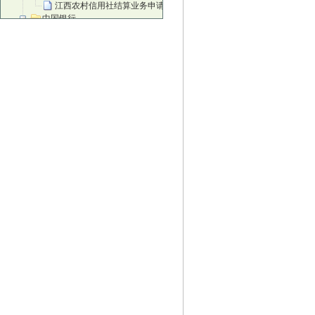
江西农村信用社结算业务申请书
中国银行
中国银行进账单
中国银行现金支票正面
中国银行现金支票背面
中国银行转账支票正面
中国银行转账支票背面
中国银行现金缴款单
中国银行苏州灵活就业人员缴纳社会保费
邮政储蓄银行
邮政电汇凭证
邮政储蓄汇款单
邮政储蓄银行转账凭据
邮政储蓄银行转账凭据背面
邮政储蓄银行现金支票
邮政汇款
邮政背面
招商银行
招行进账单
招行现金单
地区性银行
北京农商银行结算业务申请书
北京农商银行进账单
北京农商银行转账支票
富滇银行进账单